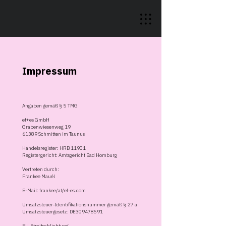
Impressum
Angaben gemäß § 5 TMG
ef+es GmbH
Grabenwiesenweg 19
61389 Schmitten im Taunus
Handelsregister: HRB 11901
Registergericht: Amtsgericht Bad Homburg
Vertreten durch:
Frankee Mauél
E-Mail: frankee/at/ef-es.com
Umsatzsteuer-Identifikationsnummer gemäß § 27 a
Umsatzsteuergesetz: DE309478591
EU-Streitschlichtung