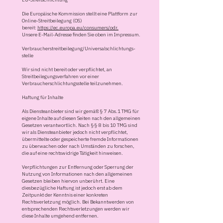
Die Europäische Kommission stellt eine Plattform zur
Online-Streitbeilegung (OS)
bereit:
https://ec.europa.eu/consumers/odr.
Unsere E-Mail-Adresse finden Sie oben im Impressum.
Verbraucher­streit­beilegung/Universal­schlichtungs­
stelle
Wir sind nicht bereit oder verpflichtet, an
Streitbeilegungsverfahren vor einer
Verbraucherschlichtungsstelle teilzunehmen.
Haftung für Inhalte
Als Diensteanbieter sind wir gemäß § 7 Abs.1 TMG für
eigene Inhalte auf diesen Seiten nach den allgemeinen
Gesetzen verantwortlich. Nach §§ 8 bis 10 TMG sind
wir als Diensteanbieter jedoch nicht verpflichtet,
übermittelte oder gespeicherte fremde Informationen
zu überwachen oder nach Umständen zu forschen,
die auf eine rechtswidrige Tätigkeit hinweisen.
Verpflichtungen zur Entfernung oder Sperrung der
Nutzung von Informationen nach den allgemeinen
Gesetzen bleiben hiervon unberührt. Eine
diesbezügliche Haftung ist jedoch erst ab dem
Zeitpunkt der Kenntnis einer konkreten
Rechtsverletzung möglich. Bei Bekanntwerden von
entsprechenden Rechtsverletzungen werden wir
diese Inhalte umgehend entfernen.