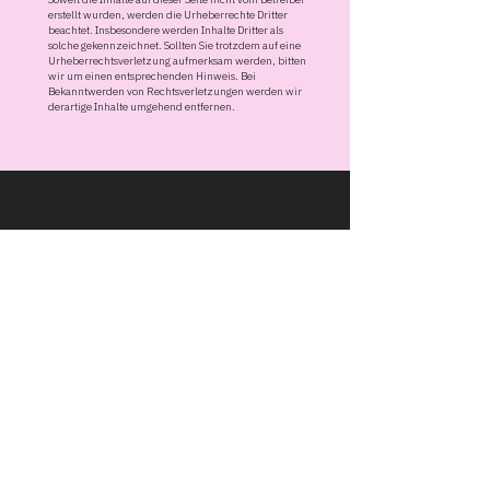
erstellt wurden, werden die Urheberrechte Dritter
beachtet. Insbesondere werden Inhalte Dritter als
solche gekennzeichnet. Sollten Sie trotzdem auf eine
Urheberrechtsverletzung aufmerksam werden, bitten
wir um einen entsprechenden Hinweis. Bei
Bekanntwerden von Rechtsverletzungen werden wir
derartige Inhalte umgehend entfernen.
reet
ist die Design- und Marketing
Agentur für Immobilienprojekte mit
Sitz im Rhein-Main. Mit über 16