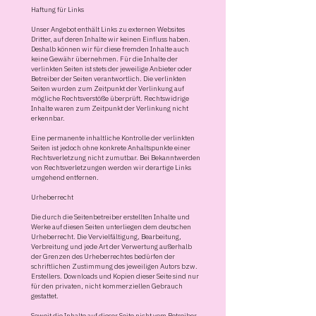
Haftung für Links
Unser Angebot enthält Links zu externen Websites
Dritter, auf deren Inhalte wir keinen Einfluss haben.
Deshalb können wir für diese fremden Inhalte auch
keine Gewähr übernehmen. Für die Inhalte der
verlinkten Seiten ist stets der jeweilige Anbieter oder
Betreiber der Seiten verantwortlich. Die verlinkten
Seiten wurden zum Zeitpunkt der Verlinkung auf
mögliche Rechtsverstöße überprüft. Rechtswidrige
Inhalte waren zum Zeitpunkt der Verlinkung nicht
erkennbar.
Eine permanente inhaltliche Kontrolle der verlinkten
Seiten ist jedoch ohne konkrete Anhaltspunkte einer
Rechtsverletzung nicht zumutbar. Bei Bekanntwerden
von Rechtsverletzungen werden wir derartige Links
umgehend entfernen.
Urheberrecht
Die durch die Seitenbetreiber erstellten Inhalte und
Werke auf diesen Seiten unterliegen dem deutschen
Urheberrecht. Die Vervielfältigung, Bearbeitung,
Verbreitung und jede Art der Verwertung außerhalb
der Grenzen des Urheberrechtes bedürfen der
schriftlichen Zustimmung des jeweiligen Autors bzw.
Erstellers. Downloads und Kopien dieser Seite sind nur
für den privaten, nicht kommerziellen Gebrauch
gestattet.
Soweit die Inhalte auf dieser Seite nicht vom Betreiber